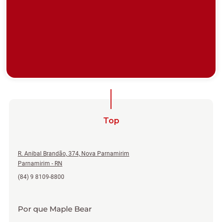
Top
R. Anibal Brandão, 374, Nova Parnamirim
Parnamirim - RN
(84) 9 8109-8800
Por que Maple Bear